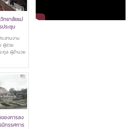
วิทยาลัยแม่
รประชุม
 12
์ประสานงาน
ิ่งสินตน”
ผู้ช่วย
คณะกรรมการ
ระกูล ผู้อำนวย
ิทยาลัยแม่โจ้
นิตย์ ธาราฉาย
งที่ระลึกจาก
รั้งที่ 12
สินตน” เพื่อ
การดำเนิน
จดำเนินงานจน
รับเกียรติจาก
งมา อธิการบดี
กของการลง
องที่ระลึก
ูธนิทรรศการ