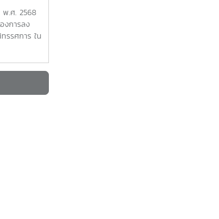
วิชาการและ
น พ.ศ. 2568
่ 12
ของการลง
วนดูทรัพย์
นิทรรศการ ใน
การและ
 12 ทรัพยากร
ิ่งสินตน ยินดี
ือน พบกันที่
จังหวัด
ฤศจิกายน