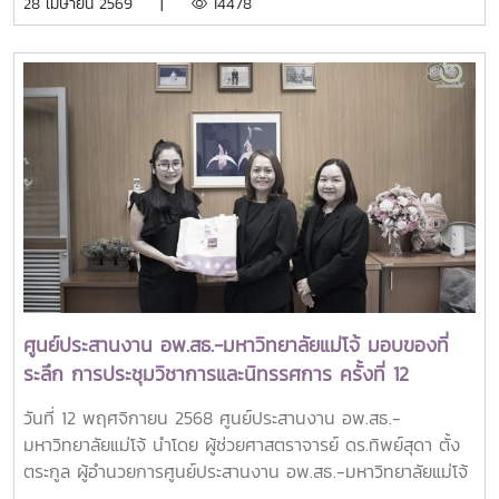
28 เมษายน 2569 |
14478
มหาวิทยาลัยแม่โจ้ เป็นประธานการประชุม พร้อมด้วย รอง
อธิการบดี ผู้ช่วยอธิการบดี ผู้อำนวยการกอง และบุคลากรที่
เกี่ยวข้อง อีกทั้งได้รับเกียรติจาก นายพรชัย จุฑามาศ รองผู้
อำนวยการ อพ.สธ. และ ดร.ปิยรัษฎ์ ปริญญาพงษ์ เจริญทรัพย์
ผู้ช่วยผู้อำนวยการ อพ.สธ. / เลขานุการคณะกรรมการโครงการ
อนุรักษ์พันธุกรรมพืชฯ อพ.สธ.เข้าร่วมประชุมในครั้งนี้ด้วยทั้งนี้
ผู้ช่วยศาสตราจารย์ ดร.ทิพย์สุดา ตั้งตระกูล ผู้อำนวยการศูนย์
ประสานงาน อพ.สธ.-มหาวิทยาลัยแม่โจ้ กรรมการและผู้ช่วย
เลขานุการคณะกรรมการดำเนินงานฯ ได้รายงานสรุปงาน แจ้ง
ปัญหา และการแก้ไขของคณะอนุกรรมการดำเนินงานฯ 18 ฝ่าย
ให้ที่ประชุมได้ทราบในประเด็น ต่าง ๆทั้งนี้ มีผู้เข้าร่วมการประชุม
รวมทั้งสิ้น 34 ท่าน แบ่งเป็นผู้เข้าร่วมในห้องประชุม 30 ท่าน และ
ผ่านระบบออนไลน์ด้วยโปรแกรม ZOOM MEETING ทั้งหมด 4
ศูนย์ประสานงาน อพ.สธ.-มหาวิทยาลัยแม่โจ้ มอบของที่
ท่านณ ห้องประชุมรวงผึ้ง ชั้น 5 อาคารสำนักงานมหาวิทยาลัย
ระลึก การประชุมวิชาการและนิทรรศการ ครั้งที่ 12
มหาวิทยาลัยแม่โจ้
ทรัพยากรไทย : หวนดูทรัพย์สิ่งสินตน แทนคำขอบคุณ
วันที่ 12 พฤศจิกายน 2568 ศูนย์ประสานงาน อพ.สธ.-
สำหรับคณะทำงาน
มหาวิทยาลัยแม่โจ้ นำโดย ผู้ช่วยศาสตราจารย์ ดร.ทิพย์สุดา ตั้ง
ตระกูล ผู้อำนวยการศูนย์ประสานงาน อพ.สธ.-มหาวิทยาลัยแม่โจ้
และผู้ช่วยศาสตราจารย์ดร.เยาวนิตย์ ธาราฉาย รองผู้อำนวยการ