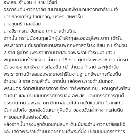
อพ.สธ. จำนวน 4 ราย ได้แก่
อธิการบดีมหาวิทยาลัย ในนามมูลนิธิพัฒนามหาวิทยาลัยแม่โจ้
นายก้องเทวัญ โชติเทวัญ บริษัท สหฟาร์ม
นายขุนศรี ทองย้อย
นางจิราภรณ์ ขันทอง เทศบาลบ้านใหม่
จากนั้น กราบบังคมทูลเบิกผู้เข้าเฝ้าทูลละอองธุลีพระบาท เข้ารับ
พระราชทานเกียรติบัตรงานสวนพฤกษศาสตร์โรงเรียน ก.1 จำนวน
2 ราย ผู้เข้ารับพระราชทานป้ายสนองพระราชดำริในงานสวน
พฤกษศาสตร์โรงเรียน จำนวน 28 ราย ผู้เข้ารับพระราชทานเกียรติ
บัตรงานฐานทรัพยากรท้องถิ่น ก.1 จำนวน 1 ราย และผู้เข้ารับ
พระราชทานป้ายสนองพระราชดำริในงานฐานทรัพยากรท้องถิ่น
จำนวน 3 ราย ตามลำดับ จากนั้น เสด็จพระราชดำเนินทอด
พระเนตร วีดิทัศน์นิทรรศการเรื่อง “ทรัพยากรไทย : หวนดูทรัพย์สิ่ง
สินตน” และเยี่ยมชมนิทรรศการของ อพ.สธ. และนิทรรศการศูนย์
ประสานงาน อพ.สธ. มหาวิทยาลัยแม่โจ้ ภายใต้แนวคิด “รากแก้ว
มั่นคงมั่งคั่ง ขุมคลังปัญญาคู่ผืนถิ่น ของขวัญล้ำค่าจากแผ่นดิน
คาร์บอนคลีนอย่างยั่งยืน”
หลังจากนั้นทรงปลูกต้นอินทนิลบก ต้นไม้ประจำมหาวิทยาลัยแม่โจ้
และ เสด็จพระราชดำเนินโดยรถยนต์พระที่นั่ง เยี่ยมชมนิทรรศการ