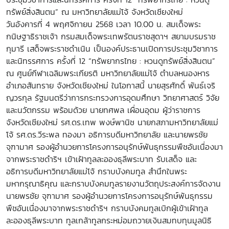
ทรัพย์สิ่งสินตน” ณ มหาวิทยาลัยแม่โจ้ จังหวัดเชียงใหม่
วันอังคารที่ 4 พฤศจิกายน 2568 เวลา 10.00 น. สมเด็จพระ
กนิษฐาธิราชเจ้า กรมสมเด็จพระเทพรัตนราชสุดาฯ สยามบรมราช
กุมารี เสด็จพระราชดำเนิน เป็นองค์ประธานเปิดการประชุมวิชาการ
และนิทรรศการ ครั้งที่ 12 “ทรัพยากรไทย : หวนดูทรัพย์สิ่งสินตน”
ณ ศูนย์กีฬาเฉลิมพระเกียรติ มหาวิทยาลัยแม่โจ้ ตำบลหนองหาร
อำเภอสันทราย จังหวัดเชียงใหม่ ในโอกาสนี้ นายสุรศักดิ์ พันธ์เจริ
ญวรกุล รัฐมนตรีว่าการกระทรวงการอุดมศึกษา วิทยาศาสตร์ วิจัย
และนวัตกรรม พร้อมด้วย นายทศพล เผื่อนอุดม ผู้ว่าราชการ
จังหวัดเชียงใหม่ รศ.ดร.เทพ พงษ์พานิช นายกสภามหาวิทยาลัยแม่
โจ้ รศ.ดร.วีระพล ทองมา อธิการบดีมหาวิทยาลัย และนายพรชัย
จุฑามาศ รองผู้อำนวยการโครงการอนุรักษ์พันธุกรรมพืชอันเนื่องมา
จากพระราชดำริฯ เข้าเฝ้าทูลละอองธุลีพระบาท รับเสด็จ และ
อธิการบดีมหาวิทยาลัยแม่โจ้ กราบบังคมทูล สำนึกในพระ
มหากรุณาธิคุณ และกราบบังคมทูลรายงานวัตถุประสงค์การจัดงาน
นายพรชัย จุฑามาศ รองผู้อำนวยการโครงการอนุรักษ์พันธุกรรม
พืชอันเนื่องมาจากพระราชดำริฯ กราบบังคมทูลเบิกผู้เข้าเฝ้าทูล
ละอองธุลีพระบาท ทูลเกล้าทูลกระหม่อมถวายเงินสมทบทุนมูลนิธิ